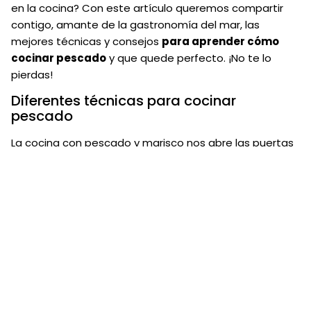
en la cocina? Con este artículo queremos compartir
contigo, amante de la gastronomía del mar, las
mejores técnicas y consejos
para aprender cómo
cocinar pescado
y que quede perfecto. ¡No te lo
pierdas!
Diferentes técnicas para cocinar
pescado
La cocina con pescado y marisco nos abre las puertas
a todo un mundo de posibilidades. Pero si quieres
sacarle todo el partido a esta materia prima tan
exquisita, y disfrutar sin límites de su frescura y sabor,
es importante saber cómo cocinarlo.
Estas son algunas
técnicas culinarias para cocinar
pescado
y degustar algunos de los mejores platos del
mar.
Cómo cocinar pescado a la parrilla