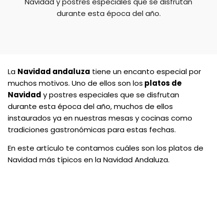
Navidad y postres especiales que se disfrutan
durante esta época del año.
La
Navidad andaluza
tiene un encanto especial por
muchos motivos. Uno de ellos son los
platos de
Navidad
y postres especiales que se disfrutan
durante esta época del año, muchos de ellos
instaurados ya en nuestras mesas y cocinas como
tradiciones gastronómicas para estas fechas.
En este artículo te contamos cuáles son los platos de
Navidad más típicos en la Navidad Andaluza.
¿Pensando en la comida de Navidad de este año?
Conoce los
menús de celebración de Doña Juana
Restaurante y reserva ya tu
comida o cena de
Navidad en Granada
.