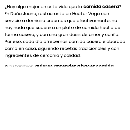
¿Hay algo mejor en esta vida que la
comida casera
?
En Doña Juana, restaurante en Huétor Vega con
servicio a domicilio creemos que efectivamente, no
hay nada que supere a un plato de comida hecho de
forma casera, y con una gran dosis de amor y cariño.
Por eso, cada día ofrecemos comida casera elaborada
como en casa, siguiendo recetas tradicionales y con
ingredientes de cercanía y calidad.
Si tú también
quieres aprender a hacer comida
casera
para chuparse los dedos, no te pierdas estos
‘tips’. En el artículo de hoy vamos a darte algunos
consejos para hacer comida casera y que puedas
estar realmente orgulloso/a de ella.
Utiliza ingredientes de calidad
La
base de cualquier buena comida casera
radica
en la calidad de los ingredientes que elijas. Opta por