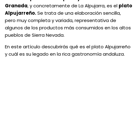
Granada
, y concretamente de La Alpujarra, es el
plato
Alpujarreño.
Se trata de una elaboración sencilla,
pero muy completa y variada, representativa de
algunos de los productos más consumidos en los altos
pueblos de Sierra Nevada.
En este artículo descubrirás qué es el plato Alpujarreño
y cuál es su legado en la rica gastronomía andaluza.
Descubriendo el plato Alpujarreño
A lo largo de la historia, la región de la Alpujarra ha
inspirado a ilustres personalidades y ha dado lugar a
todo tipo de costumbres que se reflejan
especialmente en una deliciosa gastronomía.
La
cocina de la Alpujarra
es conocida por sus
sabores auténticos, su simplicidad y su alto valor
energético, ideal para enfrentar las altitudes de la
comarca y los fríos inviernos que allí se viven. Los